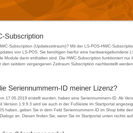
-Subscription
C-Subscription (Updatezeitraum)? Mit der LS-POS-HWC-Subscription e
dates von LS-POS. Sie benötigen hierfür eine hardwaregebundene LS-
ele Module darin enthalten sind. Die HWC-Subscription funktioniert nur l
für den seitdem vergangenen Zeitraum Subscription nachbestellt wer
die Seriennummern-ID meiner Lizenz?
dem 17.05.2019 erstellt wurden, haben eine Seriennummern-ID. Ab Versi
 Version 1.9.9.3 wird sie auch in der Fußleiste im Startportal angezei
OS haben, geben Sie in dem Feld Seriennummern-ID im Shop bitte d
ialogs an. Diesen finden Sie, wenn Sie im Startportal unten rechts auf