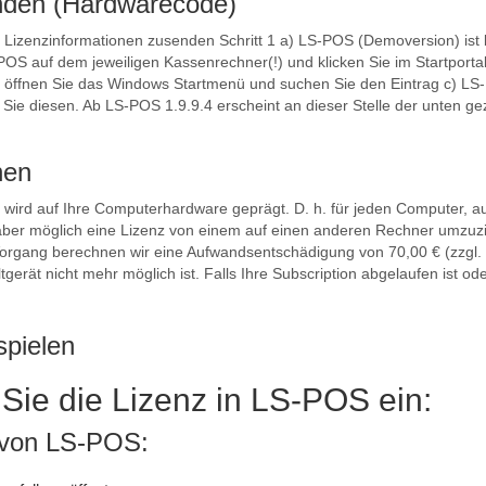
enden (Hardwarecode)
Lizenzinformationen zusenden Schritt 1 a) LS-POS (Demoversion) ist ber
POS auf dem jeweiligen Kassenrechner(!) und klicken Sie im Startportal
 öffnen Sie das Windows Startmenü und suchen Sie den Eintrag c) LS
 Sie diesen. Ab LS-POS 1.9.9.4 erscheint an dieser Stelle der unten gez
hen
wird auf Ihre Computerhardware geprägt. D. h. für jeden Computer, au
t aber möglich eine Lizenz von einem auf einen anderen Rechner umzuz
Vorgang berechnen wir eine Aufwandsentschädigung von 70,00 € (zzgl.
erät nicht mehr möglich ist. Falls Ihre Subscription abgelaufen ist oder
spielen
 Sie die Lizenz in LS-POS ein:
 von LS-POS: