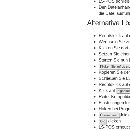
LS-POS schließen
Den Dateianhang 
die Datei ausfüh
Alternative L
Rechtsklick auf
Wechseln Sie z
Klicken Sie dort
Setzen Sie eine
Starten Sie nun
Klicken Sie auf Lize
Kopieren Sie den
Schließen Sie 
Rechtsklick auf
Klick auf
Eigensch
Reiter Kompatibil
Einstellungen fü
Haken bei Progr
klic
Übernehmen
klicken
OK
LS-POS erneut s