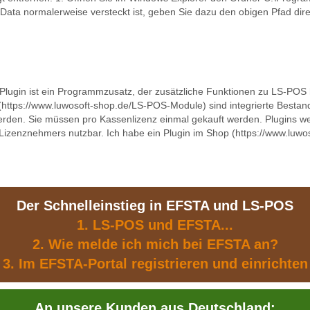
ta normalerweise versteckt ist, geben Sie dazu den obigen Pfad direk
 Plugin ist ein Programmzusatz, der zusätzliche Funktionen zu LS-POS 
ttps://www.luwosoft-shop.de/LS-POS-Module) sind integrierte Bestand
werden. Sie müssen pro Kassenlizenz einmal gekauft werden. Plugins w
 Lizenznehmers nutzbar. Ich habe ein Plugin im Shop (https://www.luwos
Der Schnelleinstieg in EFSTA und LS-POS
1. LS-POS und EFSTA...
2. Wie melde ich mich bei EFSTA an?
3. Im EFSTA-Portal registrieren und einrichten
An unsere Kunden aus Deutschland: