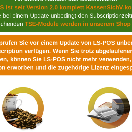
 ist seit Version 2.0 komplett KassenSichV-k
e bei einem Update unbedingt den Subscriptionzeit
rechenden
TSE-Module werden in unserem Shop
rüfen Sie vor einem Update von LS-POS unbed
scription verfügen. Wenn Sie trotz abgelaufener
en, können Sie LS-POS nicht mehr verwenden, 
on erworben und die zugehörige Lizenz eingesp