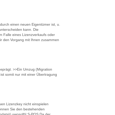
urch einen neuen Eigentümer ist, u.
 unterscheiden kann. Die
m Falle eines Lizenzverkaufs oder
t wir den Vorgang mit Ihnen zusammen
geprägt. >>Ein Umzug (Migration
st somit nur mit einer Übertragung
en Lizenzkey nicht einspielen
 können Sie den bestehenden
ramdata\Luwosoft\LS-POS Da der