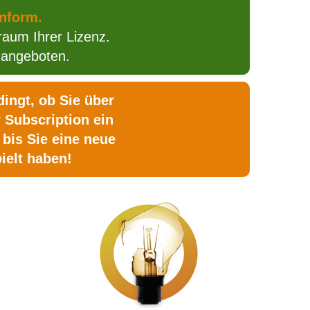
onform.
raum Ihrer Lizenz.
angeboten.
ingt, ob Sie über
 Subscription ein
bis Sie eine neue
ielt haben!