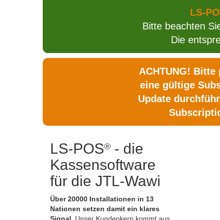
LS-POS
Bitte beachten Si
Die entsp
ACHTUNG! Bitte p
eine gültige Sub
Update durchführ
Subscripti
LS-POS
- die
®
Kassensoftware
für die JTL-Wawi
Über 20000 Installationen in 13
Nationen setzen damit ein klares
Signal.
Unser Kundenkern kommt aus