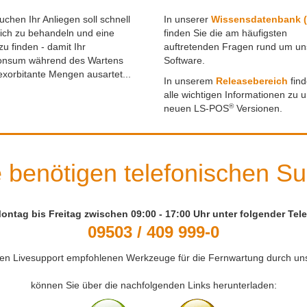
uchen Ihr Anliegen soll schnell
In unserer
Wissensdatenbank 
ich zu behandeln und eine
finden Sie die am häufigsten
u finden - damit Ihr
auftretenden Fragen rund um un
onsum während des Wartens
Software.
 exorbitante Mengen ausartet...
In unserem
Releasebereich
find
alle wichtigen Informationen zu 
®
neuen LS-POS
Versionen.
e benötigen telefonischen S
ntag bis Freitag zwischen 09:00 - 17:00 Uhr unter folgender Te
09503 / 409 999-0
den Livesupport empfohlenen Werkzeuge für die Fernwartung durch u
können Sie über die nachfolgenden Links herunterladen: