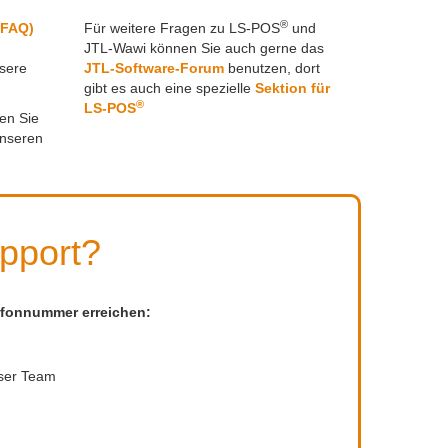
®
(FAQ)
Für weitere Fragen zu LS-POS
und
JTL-Wawi können Sie auch gerne das
sere
JTL-Software-Forum
benutzen, dort
gibt es auch eine spezielle
Sektion für
®
LS-POS
en Sie
unseren
upport?
lefonnummer erreichen:
nser Team