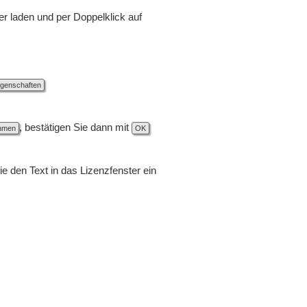
r laden und per Doppelklick auf
igenschaften
, bestätigen Sie dann mit
hmen
OK
ie den Text in das Lizenzfenster ein