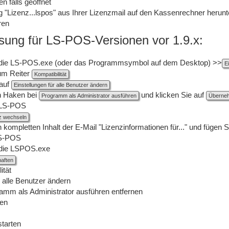
 falls geöffnet
"Lizenz...lspos" aus Ihrer Lizenzmail auf den Kassenrechner herunte
ren
ösung für LS-POS-Versionen vor 1.9.x:
 die LS-POS.exe (oder das Programmsymbol auf dem Desktop) >>
E
um Reiter
Kompatibilität
 auf
Einstellungen für alle Benutzer ändern
n Haken bei
und klicken Sie auf
Programm als Administrator ausführen
Überne
 LS-POS
nz wechseln
 kompletten Inhalt der E-Mail "Lizenzinformationen für..." und fügen S
LS-POS
 die LSPOS.exe
aften
ität
r alle Benutzer ändern
amm als Administrator ausführen entfernen
ken
tarten