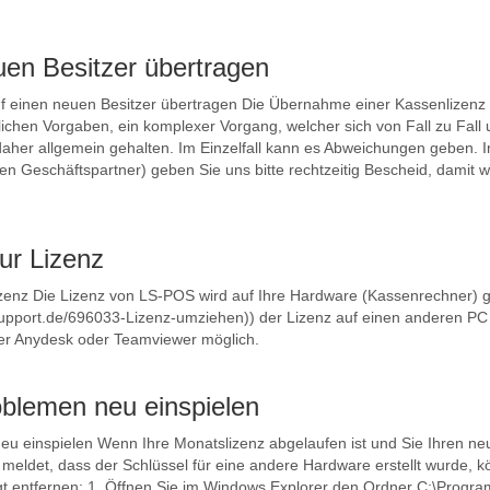
uen Besitzer übertragen
 einen neuen Besitzer übertragen Die Übernahme einer Kassenlizenz d
lichen Vorgaben, ein komplexer Vorgang, welcher sich von Fall zu Fall
 daher allgemein gehalten. Im Einzelfall kann es Abweichungen geben. I
inen Geschäftspartner) geben Sie uns bitte rechtzeitig Bescheid, dami
ur Lizenz
izenz Die Lizenz von LS-POS wird auf Ihre Hardware (Kassenrechner) 
support.de/696033-Lizenz-umziehen)) der Lizenz auf einen anderen PC i
per Anydesk oder Teamviewer möglich.
oblemen neu einspielen
eu einspielen Wenn Ihre Monatslizenz abgelaufen ist und Sie Ihren neu
meldet, dass der Schlüssel für eine andere Hardware erstellt wurde,
lgt entfernen: 1. Öffnen Sie im Windows Explorer den Ordner C:\Prog