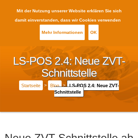
Mit der Nutzung unserer Website erklären Sie sich
damit einverstanden, dass wir Cookies verwenden
Mehr Informationen
OK
LS-POS 2.4: Neue ZVT-
Schnittstelle
Startseite
>
Blog
>
LS-POS 2.4: Neue ZVT-
Schnittstelle
Neue ZVT-Schnittstelle ab