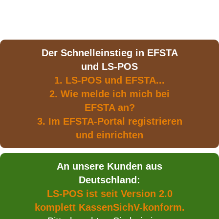
Der Schnelleinstieg in EFSTA
und LS-POS
1. LS-POS und EFSTA...
2. Wie melde ich mich bei
EFSTA an?
3. Im EFSTA-Portal registrieren
und einrichten
An unsere Kunden aus
Deutschland:
LS-POS ist seit Version 2.0
komplett KassenSichV-konform.