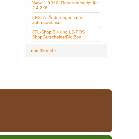
Wawi 1.9.7/.8: Reparaturscript für
2.4.2.0!
EFSTA: Änderungen zum
Jahreswechsel
JTL-Shop 5.4 und LS-POS
ShopGutscheine/DigiBon
und 38 mehr...