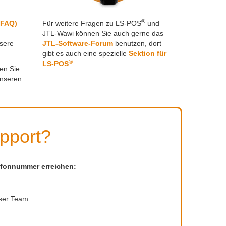
®
(FAQ)
Für weitere Fragen zu LS-POS
und
JTL-Wawi können Sie auch gerne das
sere
JTL-Software-Forum
benutzen, dort
gibt es auch eine spezielle
Sektion für
®
LS-POS
en Sie
unseren
upport?
lefonnummer erreichen:
nser Team