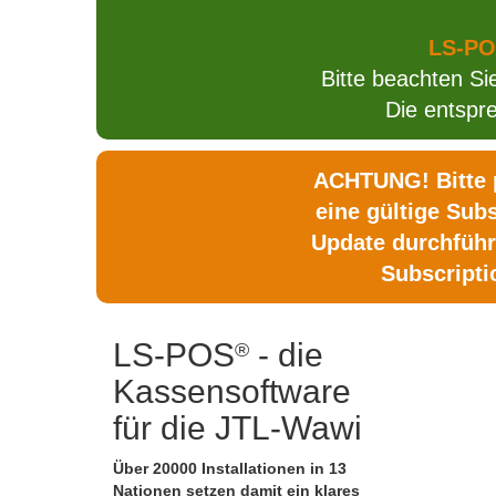
LS-POS
Bitte beachten Si
Die entsp
ACHTUNG! Bitte p
eine gültige Sub
Update durchführ
Subscripti
LS-POS
- die
®
Kassensoftware
für die JTL-Wawi
Über 20000 Installationen in 13
Nationen setzen damit ein klares