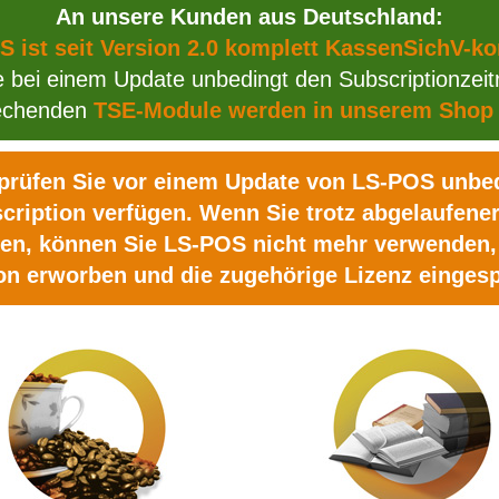
An unsere Kunden aus Deutschland:
 ist seit Version 2.0 komplett KassenSichV-k
e bei einem Update unbedingt den Subscriptionzeit
rechenden
TSE-Module werden in unserem Shop
rüfen Sie vor einem Update von LS-POS unbed
scription verfügen. Wenn Sie trotz abgelaufener
en, können Sie LS-POS nicht mehr verwenden, 
on erworben und die zugehörige Lizenz eingesp