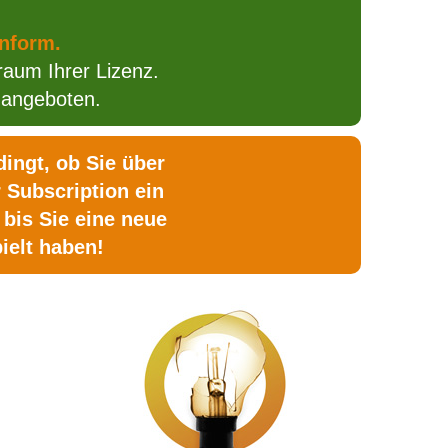
onform.
raum Ihrer Lizenz.
angeboten.
ingt, ob Sie über
 Subscription ein
bis Sie eine neue
ielt haben!